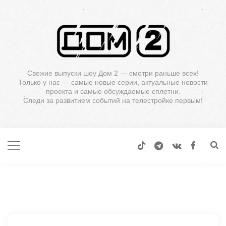
Свежие выпуски шоу Дом 2 — смотри раньше всех!
Только у нас — самые новые серии, актуальные новости
проекта и самые обсуждаемые сплетни.
Следи за развитием событий на телестройке первым!