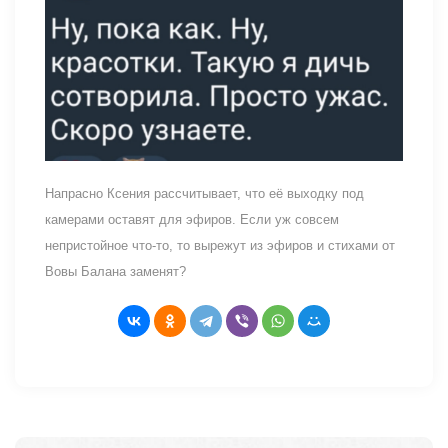
Напрасно Ксения рассчитывает, что её выходку под
камерами оставят для эфиров. Если уж совсем
непристойное что-то, то вырежут из эфиров и стихами от
Вовы Балана заменят?