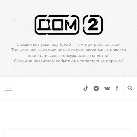
Свежие выпуски шоу Дом 2 — смотри раньше всех!
Только у нас — самые новые серии, актуальные новости
проекта и самые обсуждаемые сплетни.
Следи за развитием событий на телестройке первым!