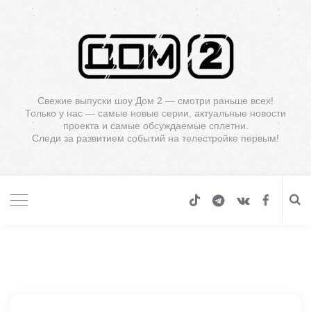
Свежие выпуски шоу Дом 2 — смотри раньше всех!
Только у нас — самые новые серии, актуальные новости
проекта и самые обсуждаемые сплетни.
Следи за развитием событий на телестройке первым!