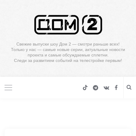
Свежие выпуски шоу Дом 2 — смотри раньше всех!
Только у нас — самые новые серии, актуальные новости
проекта и самые обсуждаемые сплетни.
Следи за развитием событий на телестройке первым!