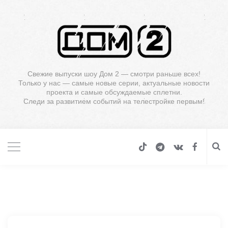
Свежие выпуски шоу Дом 2 — смотри раньше всех!
Только у нас — самые новые серии, актуальные новости
проекта и самые обсуждаемые сплетни.
Следи за развитием событий на телестройке первым!