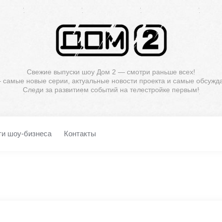
Свежие выпуски шоу Дом 2 — смотри раньше всех!
— самые новые серии, актуальные новости проекта и самые обсужд
Следи за развитием событий на телестройке первым!
ти шоу-бизнеса
Контакты