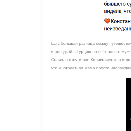
Есть большая разница между путешестви
и поездкой в Турцию на счёт нового муж
Сначала отсутствие Колисниченко в стра
что многодетная мама просто наслаждае