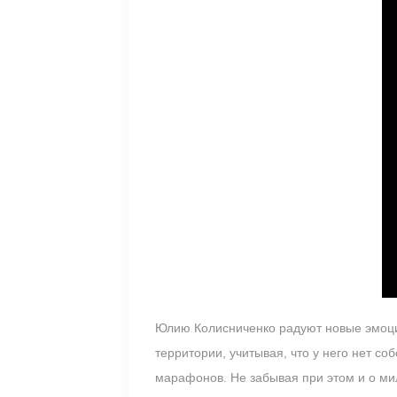
Юлию Колисниченко радуют новые эмоции
территории, учитывая, что у него нет с
марафонов. Не забывая при этом и о мил