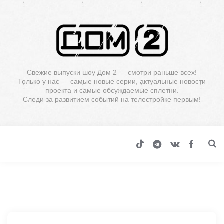
Свежие выпуски шоу Дом 2 — смотри раньше всех!
Только у нас — самые новые серии, актуальные новости
проекта и самые обсуждаемые сплетни.
Следи за развитием событий на телестройке первым!