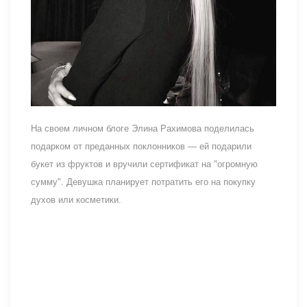
На своем личном блоге Элина Рахимова поделилась
подарком от преданных поклонников — ей подарили
букет из фруктов и вручили сертификат на "огромную
сумму". Девушка планирует потратить его на покупку
духов или косметики.