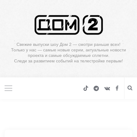
Свежие выпуски шоу Дом 2 — смотри раньше всех!
Только у нас — самые новые серии, актуальные новости
проекта и самые обсуждаемые сплетни.
Следи за развитием событий на телестройке первым!