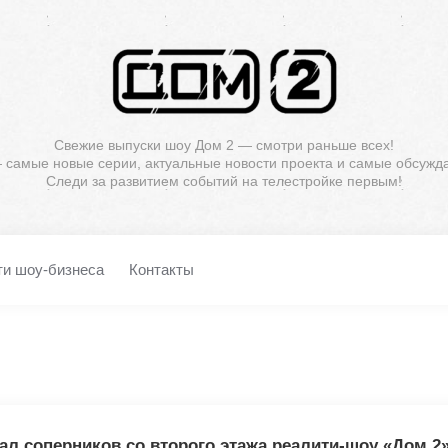
Свежие выпуски шоу Дом 2 — смотри раньше всех!
— самые новые серии, актуальные новости проекта и самые обсужд
Следи за развитием событий на телестройке первым!
ти шоу-бизнеса
Контакты
л соперников со второго этажа реалити-шоу «Дом 