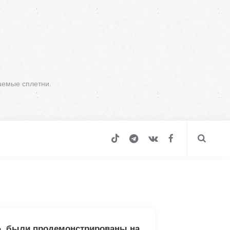
аемые сплетни.
2», были продемонстрированы на