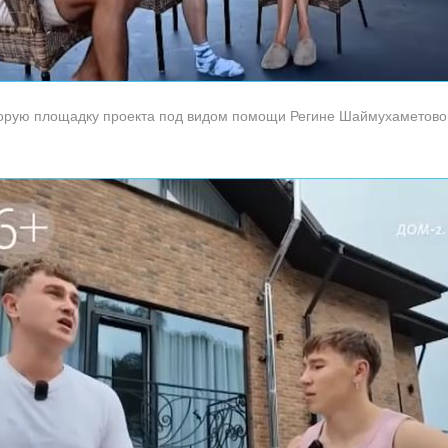
орую площадку проекта под видом помощи Регине Шаймухаметовой,