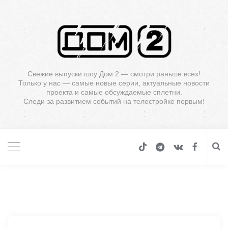
Свежие выпуски шоу Дом 2 — смотри раньше всех!
Только у нас — самые новые серии, актуальные новости
проекта и самые обсуждаемые сплетни.
Следи за развитием событий на телестройке первым!