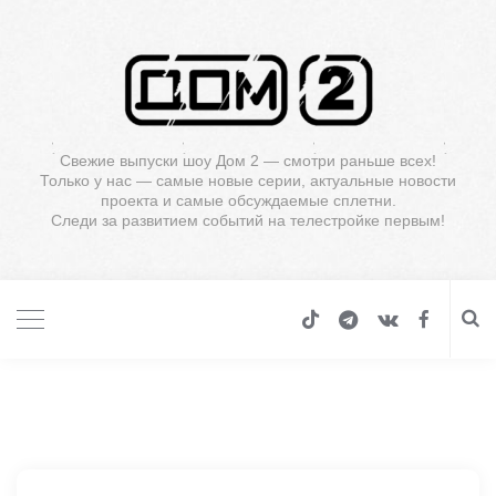
Свежие выпуски шоу Дом 2 — смотри раньше всех!
Только у нас — самые новые серии, актуальные новости
проекта и самые обсуждаемые сплетни.
Следи за развитием событий на телестройке первым!