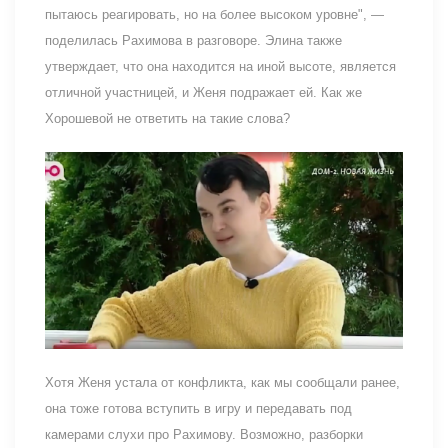
пытаюсь реагировать, но на более высоком уровне", —
поделилась Рахимова в разговоре. Элина также
утверждает, что она находится на иной высоте, является
отличной участницей, и Женя подражает ей. Как же
Хорошевой не ответить на такие слова?
Хотя Женя устала от конфликта, как мы сообщали ранее,
она тоже готова вступить в игру и передавать под
камерами слухи про Рахимову. Возможно, разборки