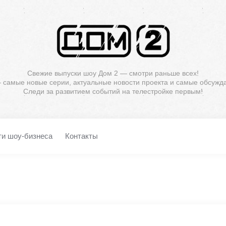
Свежие выпуски шоу Дом 2 — смотри раньше всех!
— самые новые серии, актуальные новости проекта и самые обсужд
Следи за развитием событий на телестройке первым!
ти шоу-бизнеса
Контакты