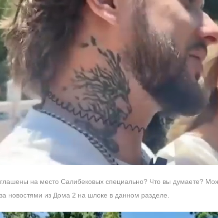
глашены на место Салибековых специально? Что вы думаете? Мож
за новостями из Дома 2 на шлоке в данном разделе.