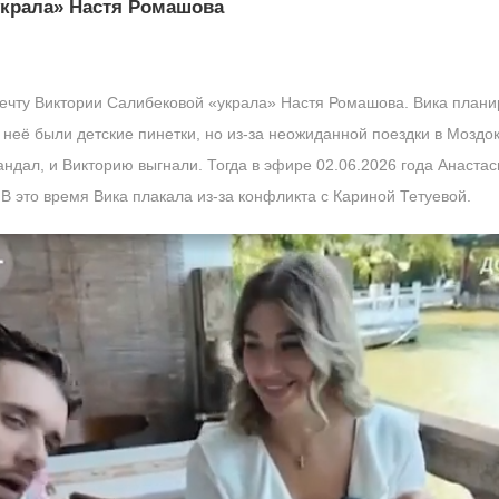
украла» Настя Ромашова
ечту Виктории Салибековой «украла» Настя Ромашова. Вика плани
её были детские пинетки, но из-за неожиданной поездки в Моздок
кандал, и Викторию выгнали. Тогда в эфире 02.06.2026 года Анаст
В это время Вика плакала из-за конфликта с Кариной Тетуевой.