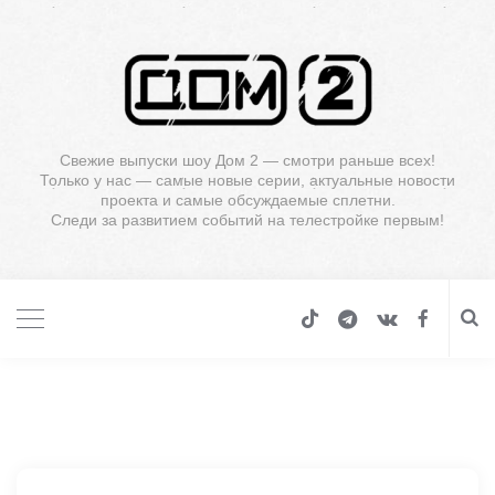
Свежие выпуски шоу Дом 2 — смотри раньше всех!
Только у нас — самые новые серии, актуальные новости
проекта и самые обсуждаемые сплетни.
Следи за развитием событий на телестройке первым!