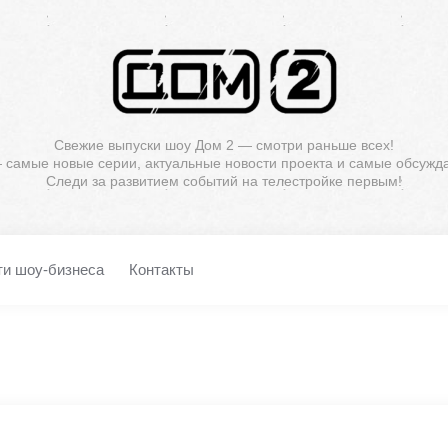
Свежие выпуски шоу Дом 2 — смотри раньше всех!
— самые новые серии, актуальные новости проекта и самые обсужд
Следи за развитием событий на телестройке первым!
ти шоу-бизнеса
Контакты