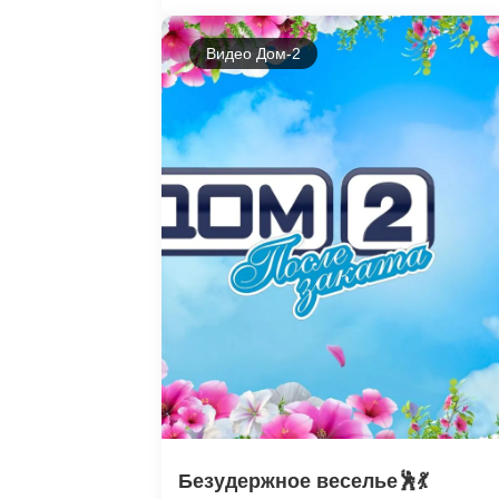
Видео Дом-2
Безудержное веселье🕺💃