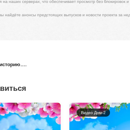
 на наших серверах, что обеспечивает просмотр без блокировок и
 вы найдёте анонсы предстоящих выпусков и новости проекта за не
 историю….
авиться
Видео Дом-2