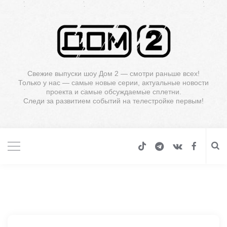
Свежие выпуски шоу Дом 2 — смотри раньше всех!
Только у нас — самые новые серии, актуальные новости
проекта и самые обсуждаемые сплетни.
Следи за развитием событий на телестройке первым!