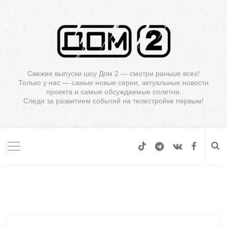
Свежие выпуски шоу Дом 2 — смотри раньше всех!
Только у нас — самые новые серии, актуальные новости
проекта и самые обсуждаемые сплетни.
Следи за развитием событий на телестройке первым!