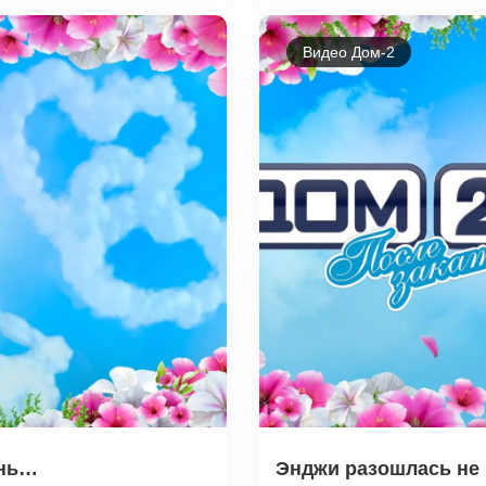
Видео Дом-2
ень…
Энджи разошлась не н