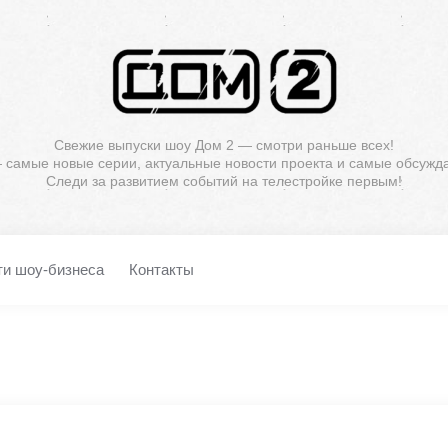
Свежие выпуски шоу Дом 2 — смотри раньше всех!
— самые новые серии, актуальные новости проекта и самые обсужд
Следи за развитием событий на телестройке первым!
ти шоу-бизнеса
Контакты