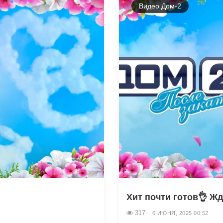
Видео Дом-2
Хит почти готов👌 Ж
317
6 ИЮНЯ, 2025 00:52