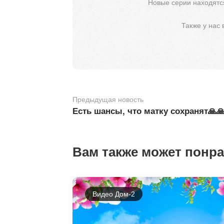
Новые серии находятся
Также у нас
Предыдущая новость
Есть шансы, что матку сохранят🙏
Вам также может понр
Видео Дом-2