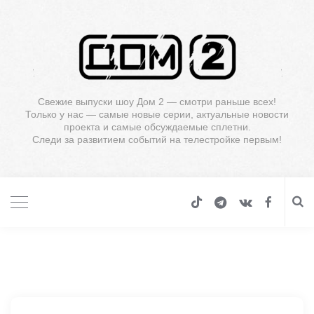
Свежие выпуски шоу Дом 2 — смотри раньше всех!
Только у нас — самые новые серии, актуальные новости
проекта и самые обсуждаемые сплетни.
Следи за развитием событий на телестройке первым!