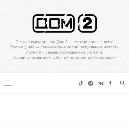
Свежие выпуски шоу Дом 2 — смотри раньше всех!
Только у нас — самые новые серии, актуальные новости
проекта и самые обсуждаемые сплетни.
Следи за развитием событий на телестройке первым!