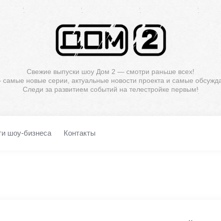
Свежие выпуски шоу Дом 2 — смотри раньше всех!
— самые новые серии, актуальные новости проекта и самые обсужд
Следи за развитием событий на телестройке первым!
ти шоу-бизнеса
Контакты