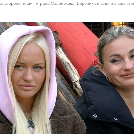
со стороны тещи Тиграна Салибекова, Вероника и Элина вновь ста
ь.