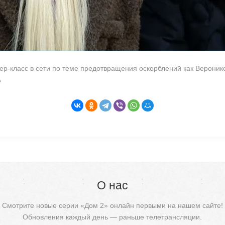
ер-класс в сети по теме предотвращения оскорблений как Вероник
?
О нас
Смотрите новые серии «Дом 2» онлайн первыми на нашем сайте!
Обновления каждый день — раньше телетрансляции.