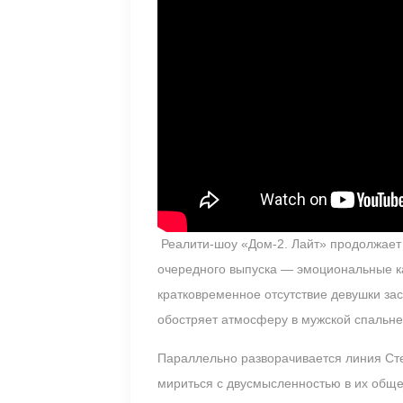
Реалити-шоу «Дом-2. Лайт» продолжает
очередного выпуска — эмоциональные к
кратковременное отсутствие девушки зас
обостряет атмосферу в мужской спальне
Параллельно разворачивается линия Сте
мириться с двусмысленностью в их обще