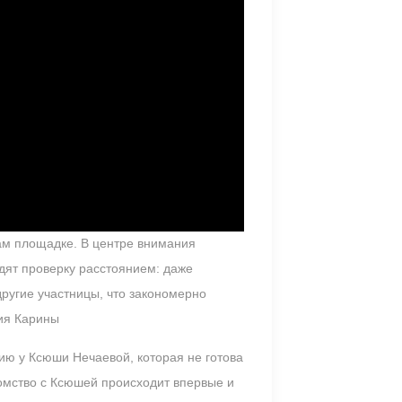
ам площадке. В центре внимания
ят проверку расстоянием: даже
другие участницы, что закономерно
ния Карины
ию у Ксюши Нечаевой, которая не готова
омство с Ксюшей происходит впервые и