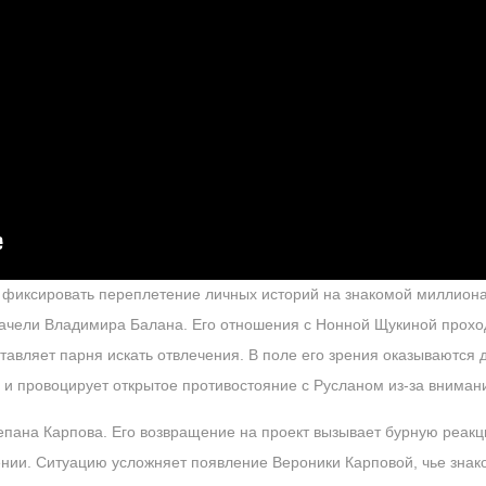
 фиксировать переплетение личных историй на знакомой миллион
ачели Владимира Балана. Его отношения с Нонной Щукиной проход
тавляет парня искать отвлечения. В поле его зрения оказываются 
 и провоцирует открытое противостояние с Русланом из-за внима
пана Карпова. Его возвращение на проект вызывает бурную реакц
нии. Ситуацию усложняет появление Вероники Карповой, чье знак