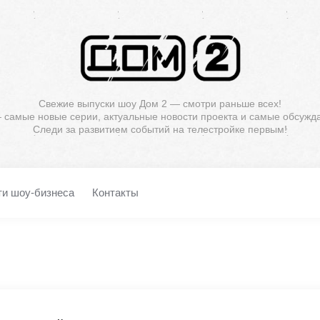
Свежие выпуски шоу Дом 2 — смотри раньше всех!
— самые новые серии, актуальные новости проекта и самые обсужд
Следи за развитием событий на телестройке первым!
ти шоу-бизнеса
Контакты