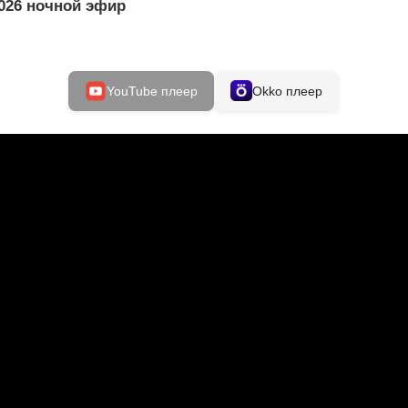
026 ночной эфир
YouTube плеер
Okko плеер