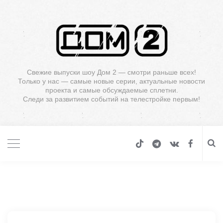
Свежие выпуски шоу Дом 2 — смотри раньше всех!
Только у нас — самые новые серии, актуальные новости
проекта и самые обсуждаемые сплетни.
Следи за развитием событий на телестройке первым!