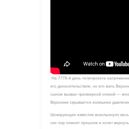
На 7778-й день телепроекта напряжение
его доносительством, но его мать Верон
сыном вызван чрезмерной опекой — мног
Вероники скрывается излишнее давлени
Шокирующее известие всколыхнуло весь 
сих пор помнит прошлое и хочет вернуть