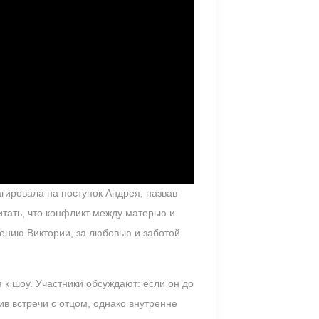
гировала на поступок Андрея, назвав
итать, что конфликт между матерью и
ению Виктории, за любовью и заботой
к шоу. Участники обсуждают: если он до
ив встречи с отцом, однако внутренне