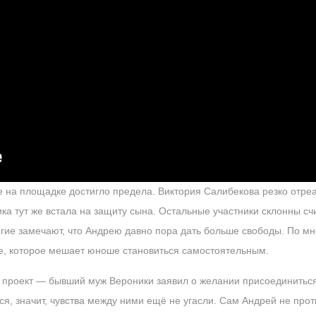
 на площадке достигло предела. Виктория Салибекова резко отреа
ика тут же встала на защиту сына. Остальные участники склонны сч
ие замечают, что Андрею давно пора дать больше свободы. По мн
е, которое мешает юноше становиться самостоятельным.
проект — бывший муж Вероники заявил о желании присоединиться 
ся, значит, чувства между ними ещё не угасли. Сам Андрей не прот