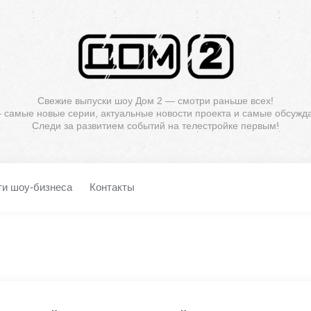
Свежие выпуски шоу Дом 2 — смотри раньше всех!
— самые новые серии, актуальные новости проекта и самые обсужд
Следи за развитием событий на телестройке первым!
ти шоу-бизнеса
Контакты