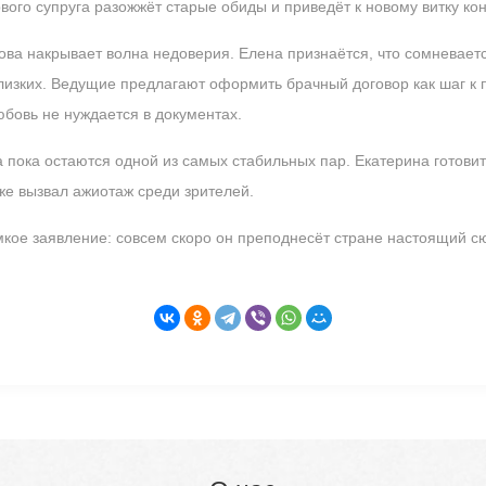
вого супруга разожжёт старые обиды и приведёт к новому витку ко
ва накрывает волна недоверия. Елена признаётся, что сомневаетс
лизких. Ведущие предлагают оформить брачный договор как шаг к п
юбовь не нуждается в документах.
а пока остаются одной из самых стабильных пар. Екатерина готови
же вызвал ажиотаж среди зрителей.
кое заявление: совсем скоро он преподнесёт стране настоящий сю