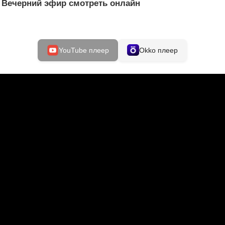
5 Вечерний эфир смотреть онлайн
YouTube плеер
Okko плеер