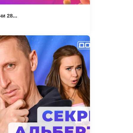
и 28...
3