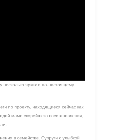
у несколько ярких и по-настоящему
еги по проекту, находящиеся сейчас как
олодой маме скорейшего восстановления,
сти.
нения в семействе. Супруги с улыбкой