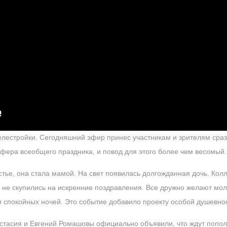
лестройки. Сегодняшний эфир принес участникам и зрителям сраз
сфера всеобщего праздника, и повод для этого более чем весомый.
тье, она стала мамой. На свет появилась долгожданная дочь. Колл
е, не скупились на искренние поздравления. Все дружно желают м
и спокойных ночей. Это событие добавило проекту особой душевно
астасия и Евгений Ромашовы официально объявили, что ждут попол