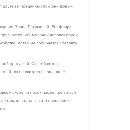
от друзей и преданных поклонников их
нимания Элине Рахимовой. Его флирт
 признается, что молодой человек порой
койство, Артем не собирается сбавлять
нной прогулкой. Свежий ветер,
о ей так не хватало в последнее
совсем скоро на проект может заявиться
ко гадать, станет ли это появление
ке.