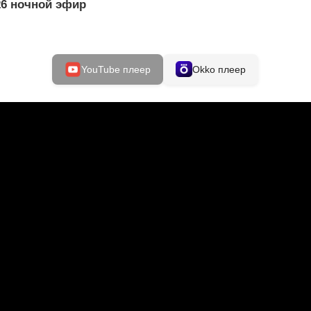
26 ночной эфир
YouTube плеер
Okko плеер