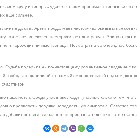
в своем кругу и теперь с удовольствием принимают теплые слова 
их еще сильнее.
и личные драмы. Артем продолжает настойчиво оказывать знаки в
шку такое рвение скорее настораживает, чем радует. Элина открыто
ние и переходит личные границы. Несмотря на ее очевидное беспо
го. Судьба подарила ей по-настоящему романтичное свидание с ко
й свободы подарили ей тот самый эмоциональный подъем, которог
 счастливой.
нно накаляется. Среди участников ходят упорные слухи о том, что 
 давно проявляет к девушке неподдельную симпатию. Остается толь
и добавит интриги в и без того непростые отношения на телестрой