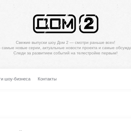
Свежие выпуски шоу Дом 2 — смотри раньше всех!
— самые новые серии, актуальные новости проекта и самые обсужд
Следи за развитием событий на телестройке первым!
ти шоу-бизнеса
Контакты