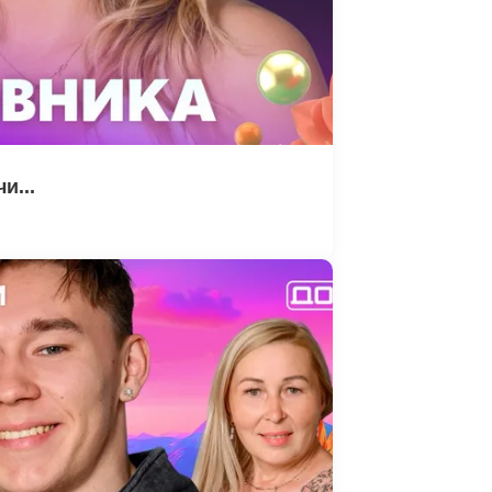
и...
3