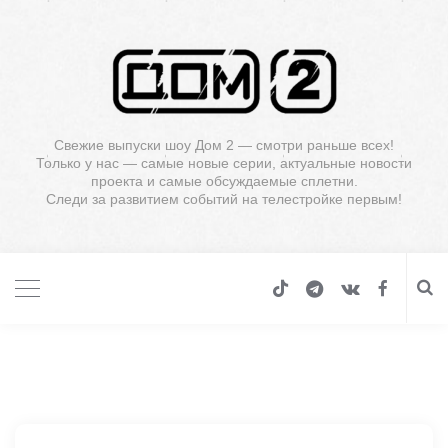
Свежие выпуски шоу Дом 2 — смотри раньше всех!
Только у нас — самые новые серии, актуальные новости
проекта и самые обсуждаемые сплетни.
Следи за развитием событий на телестройке первым!