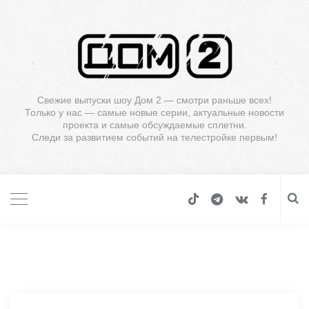
Свежие выпуски шоу Дом 2 — смотри раньше всех!
Только у нас — самые новые серии, актуальные новости
проекта и самые обсуждаемые сплетни.
Следи за развитием событий на телестройке первым!