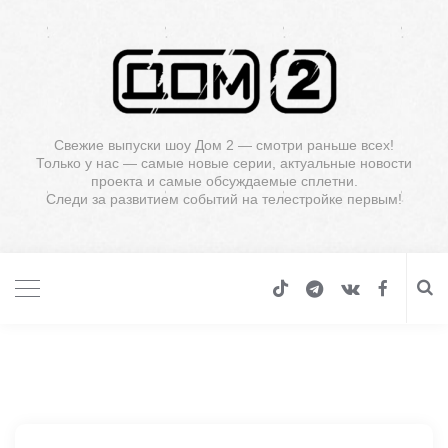
Свежие выпуски шоу Дом 2 — смотри раньше всех!
Только у нас — самые новые серии, актуальные новости
проекта и самые обсуждаемые сплетни.
Следи за развитием событий на телестройке первым!