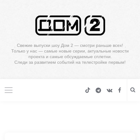
Свежие выпуски шоу Дом 2 — смотри раньше всех!
Только у нас — самые новые серии, актуальные новости
проекта и самые обсуждаемые сплетни.
Следи за развитием событий на телестройке первым!