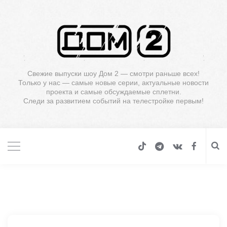
Свежие выпуски шоу Дом 2 — смотри раньше всех!
Только у нас — самые новые серии, актуальные новости
проекта и самые обсуждаемые сплетни.
Следи за развитием событий на телестройке первым!