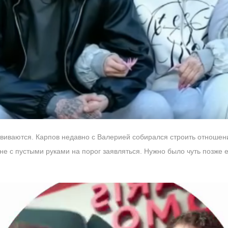
звиваются. Карпов недавно с Валерией собирался строить отношен
не с пустыми руками на порог заявляться. Нужно было чуть позже е