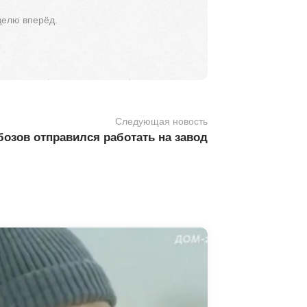
делю вперёд.
Следующая новость
озов отправился работать на завод