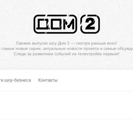
Свежие выпуски шоу Дом 2 — смотри раньше всех!
— самые новые серии, актуальные новости проекта и самые обсужд
Следи за развитием событий на телестройке первым!
ти шоу-бизнеса
Контакты