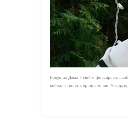
Ведущие Дома 2 любят форсировать событ
собрался делать предложение. А ведь п