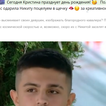
о высмеивает своих девушек, изображать благородного кавалера?
 с космической скоростью и, возможно, скоро их с Никитой заселят 