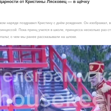
дарности от Кристины Лясковец — в щёчку
ком наряде поздравил Кристину с днём рождения. Он изображал, в
ринцессой. Пока принц учился в школе, принцесса несколько раз с
тальт, о чем мы ранее рассказывали на шлоке.