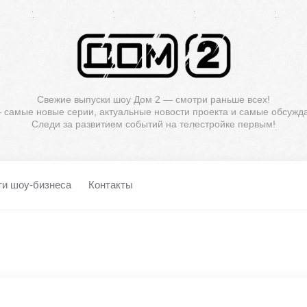
Свежие выпуски шоу Дом 2 — смотри раньше всех!
— самые новые серии, актуальные новости проекта и самые обсужд
Следи за развитием событий на телестройке первым!
ти шоу-бизнеса
Контакты