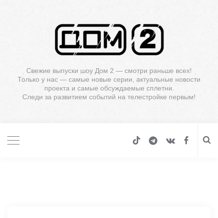
Свежие выпуски шоу Дом 2 — смотри раньше всех!
Только у нас — самые новые серии, актуальные новости
проекта и самые обсуждаемые сплетни.
Следи за развитием событий на телестройке первым!