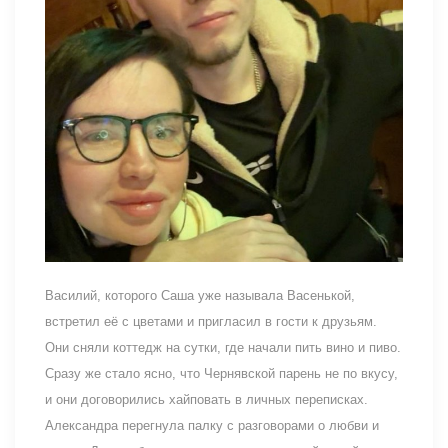
Василий, которого Саша уже называла Васенькой,
встретил её с цветами и пригласил в гости к друзьям.
Они сняли коттедж на сутки, где начали пить вино и пиво.
Сразу же стало ясно, что Чернявской парень не по вкусу,
и они договорились хайповать в личных переписках.
Александра перегнула палку с разговорами о любви и