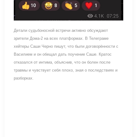
Детали судьбоносной встречи активно обсуждают
зрители Дома-2 на всех платформах. В Телеграме
хейтеры Саши Черно пишут, что были договорённости с
Василием и он обещал дать поучение Саше. Кратос
отказался от интима, объяснив, что он болен после
травмы и чувствует себя плохо, зная о последствиях и
разборках.