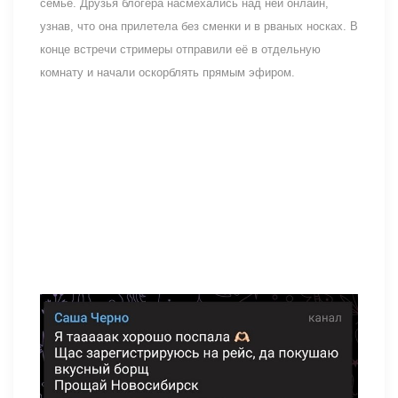
семье. Друзья блогера насмехались над ней онлайн,
узнав, что она прилетела без сменки и в рваных носках. В
конце встречи стримеры отправили её в отдельную
комнату и начали оскорблять прямым эфиром.