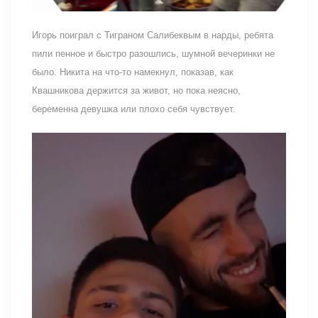
Игорь поиграл с Тиграном Салибеквым в нарды, ребята
пили пенное и быстро разошлись, шумной вечеринки не
было. Никита на что-то намекнул, показав, как
Квашникова держится за живот, но пока неясно,
беременна девушка или плохо себя чувствует.