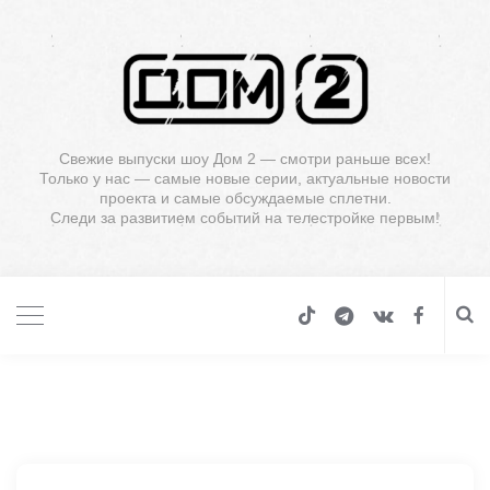
Свежие выпуски шоу Дом 2 — смотри раньше всех!
Только у нас — самые новые серии, актуальные новости
проекта и самые обсуждаемые сплетни.
Следи за развитием событий на телестройке первым!