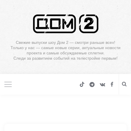
Свежие выпуски шоу Дом 2 — смотри раньше всех!
Только у нас — самые новые серии, актуальные новости
проекта и самые обсуждаемые сплетни.
Следи за развитием событий на телестройке первым!