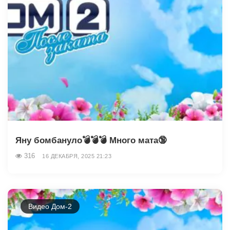
Яну бомбануло💣💣💣 Много мата🔞
316
16 ДЕКАБРЯ, 2025 21:23
Видео Дом-2