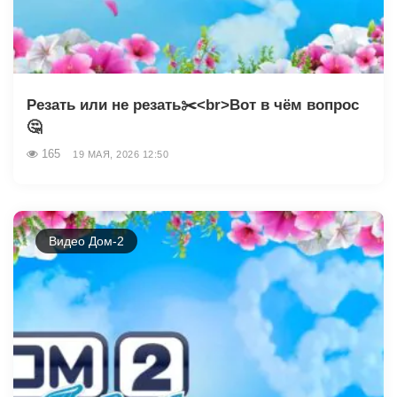
Резать или не резать✂️<br>Вот в чём вопрос
🤔
165
19 МАЯ, 2026 12:50
Видео Дом-2