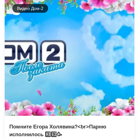
Видео Дом-2
Помните Егора Холявина?<br>Парню
исполнилось 3️⃣9️⃣🥳