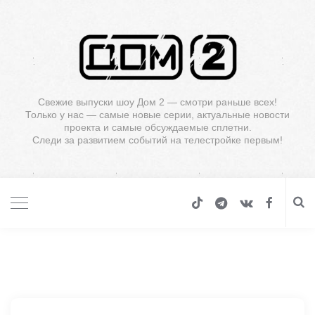
Свежие выпуски шоу Дом 2 — смотри раньше всех!
Только у нас — самые новые серии, актуальные новости
проекта и самые обсуждаемые сплетни.
Следи за развитием событий на телестройке первым!