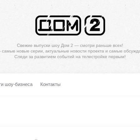
Свежие выпуски шоу Дом 2 — смотри раньше всех!
— самые новые серии, актуальные новости проекта и самые обсужд
Следи за развитием событий на телестройке первым!
ти шоу-бизнеса
Контакты