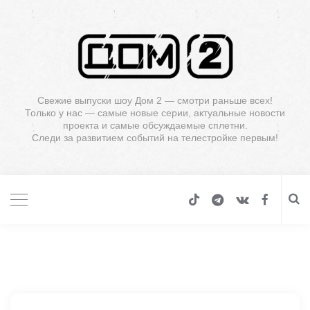
Свежие выпуски шоу Дом 2 — смотри раньше всех!
Только у нас — самые новые серии, актуальные новости
проекта и самые обсуждаемые сплетни.
Следи за развитием событий на телестройке первым!