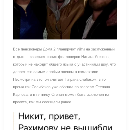
Все пенсионеры Дома 2 планируют уйти на заслуженный
отдых — заверяет своих фолловеров Никита Утенков,
который не находит общего языка с участниками шоу, что
делает его самым слабым звеном в коллективе.
Несмотря на это, он считает Тиграна слабаком, в то
время как Салибеков уже обогнал по голосам Степана
Карпова, и в пятницу Степан может быть исключен из
проекта, как мы сообщали ранее.