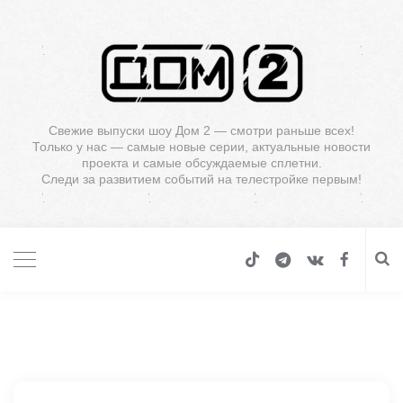
Свежие выпуски шоу Дом 2 — смотри раньше всех!
Только у нас — самые новые серии, актуальные новости
проекта и самые обсуждаемые сплетни.
Следи за развитием событий на телестройке первым!