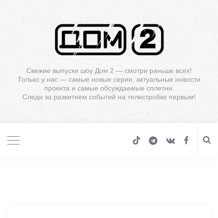
Свежие выпуски шоу Дом 2 — смотри раньше всех!
Только у нас — самые новые серии, актуальные новости
проекта и самые обсуждаемые сплетни.
Следи за развитием событий на телестройке первым!