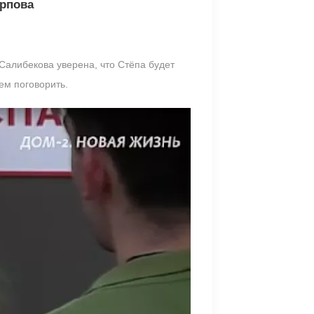
арпова
Салибекова уверена, что Стёпа будет
ем поговорить.