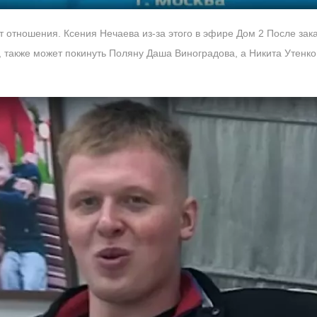
ит отношения. Ксения Нечаева из-за этого в эфире Дом 2 После зак
 также может покинуть Поляну Даша Виноградова, а Никита Утенк