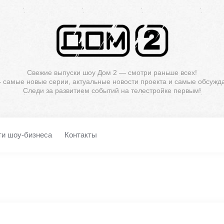
Свежие выпуски шоу Дом 2 — смотри раньше всех!
— самые новые серии, актуальные новости проекта и самые обсужд
Следи за развитием событий на телестройке первым!
ти шоу-бизнеса
Контакты