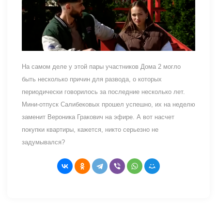
На самом деле у этой пары участников Дома 2 могло
быть несколько причин для развода, о которых
периодически говорилось за последние несколько лет.
Мини-отпуск Салибековых прошел успешно, их на неделю
заменит Вероника Гракович на эфире. А вот насчет
покупки квартиры, кажется, никто серьезно не
задумывался?