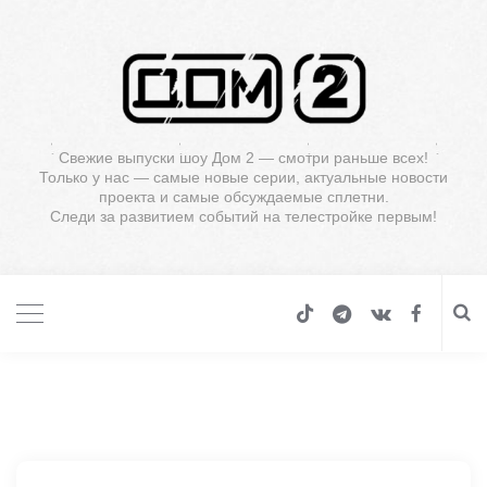
Свежие выпуски шоу Дом 2 — смотри раньше всех!
Только у нас — самые новые серии, актуальные новости
проекта и самые обсуждаемые сплетни.
Следи за развитием событий на телестройке первым!