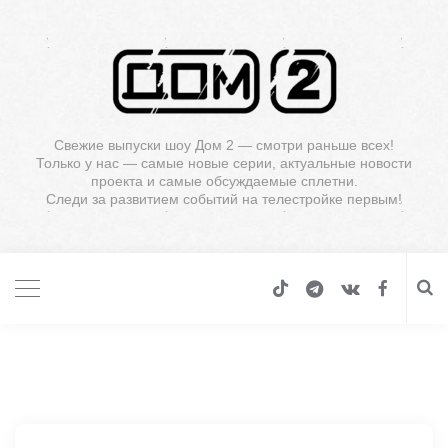
Свежие выпуски шоу Дом 2 — смотри раньше всех!
Только у нас — самые новые серии, актуальные новости
проекта и самые обсуждаемые сплетни.
Следи за развитием событий на телестройке первым!