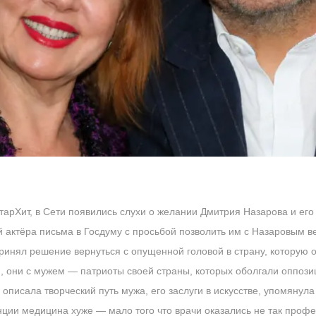
тарХит, в Сети появились слухи о желании Дмитрия Назарова и его
й актёра письма в Госдуму с просьбой позволить им с Назаровым в
принял решение вернуться с опущенной головой в страну, которую о
, они с мужем — патриоты своей страны, которых оболгали оппоз
описала творческий путь мужа, его заслуги в искусстве, упомянула
ции медицина хуже — мало того что врачи оказались не так профе