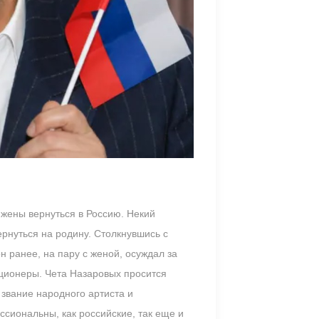
 жены вернуться в Россию. Некий
ернуться на родину. Столкнувшись с
н ранее, на пару с женой, осуждал за
иционеры. Чета Назаровых просится
 звание народного артиста и
ссиональны, как российские, так еще и