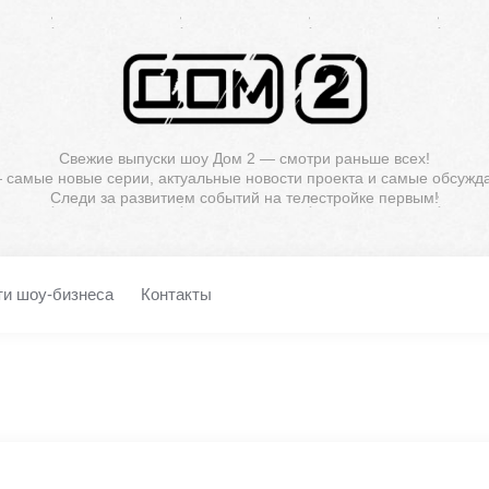
Свежие выпуски шоу Дом 2 — смотри раньше всех!
— самые новые серии, актуальные новости проекта и самые обсужд
Следи за развитием событий на телестройке первым!
ти шоу-бизнеса
Контакты