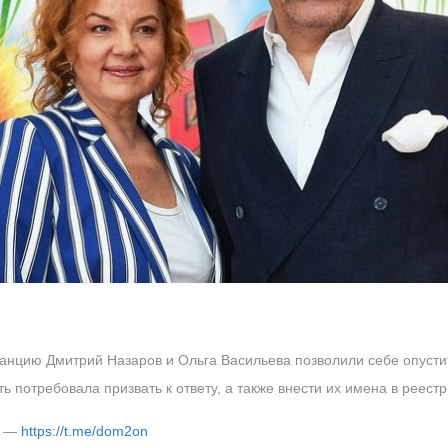
анцию Дмитрий Назаров и Ольга Васильева позволили себе опустит
ь потребовала призвать к ответу, а также внести их имена в реест
м —
https://t.me/dom2on