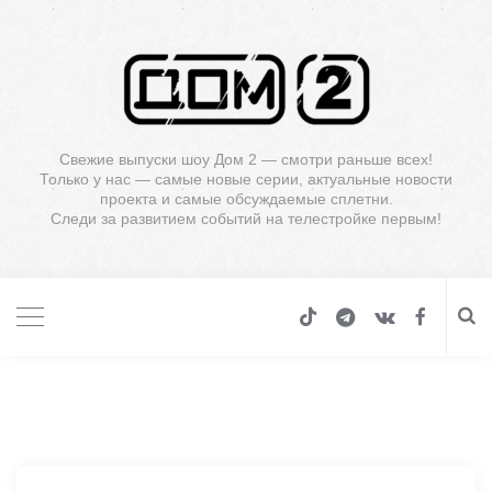
Свежие выпуски шоу Дом 2 — смотри раньше всех!
Только у нас — самые новые серии, актуальные новости
проекта и самые обсуждаемые сплетни.
Следи за развитием событий на телестройке первым!