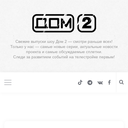
Свежие выпуски шоу Дом 2 — смотри раньше всех!
Только у нас — самые новые серии, актуальные новости
проекта и самые обсуждаемые сплетни.
Следи за развитием событий на телестройке первым!