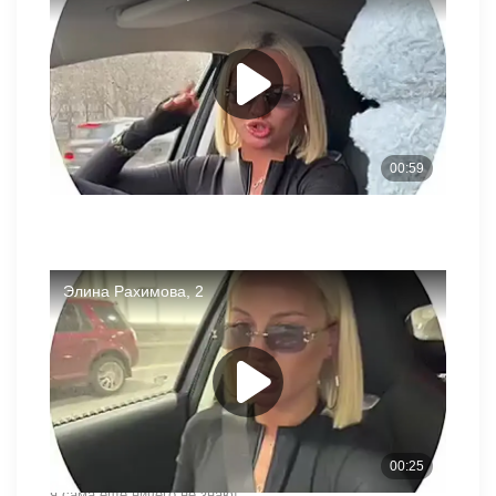
скучать по этой участнице?
Уход был красивый, спасибо проекту
ребята, прошу не верьте никаким слухам!!!
кто то смеется , а вы верите)
если помните , я еще в январе куда то уйти должна была
оказывается
я сама еще ничего не знаю!