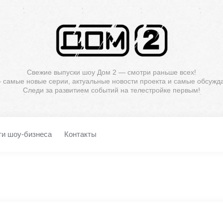
Свежие выпуски шоу Дом 2 — смотри раньше всех!
— самые новые серии, актуальные новости проекта и самые обсужд
Следи за развитием событий на телестройке первым!
ти шоу-бизнеса
Контакты