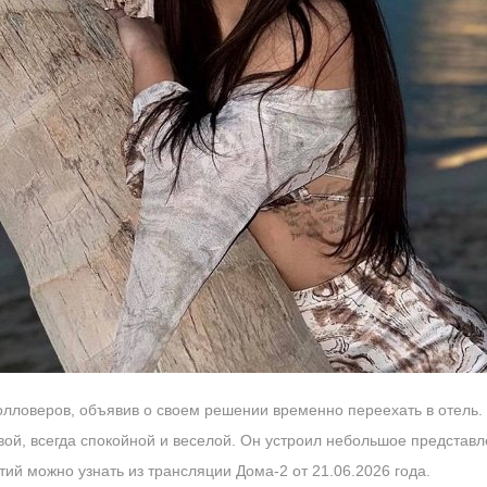
олловеров, объявив о своем решении временно переехать в отель
ой, всегда спокойной и веселой. Он устроил небольшое представл
ий можно узнать из трансляции Дома-2 от 21.06.2026 года.