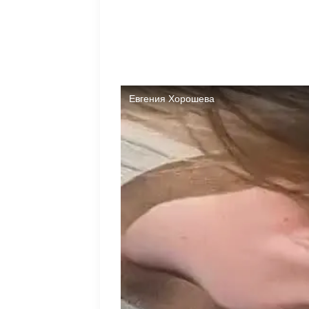
Сначала Дорожкина пошутила, притворив
привлекает позитив. Однако проблема Евг
мужскую поддержку в трудную минуту ра