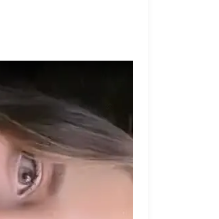
 улыбка решает все проблемы и
изнес в Дубае потерпел неудачу, и на