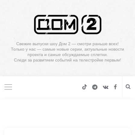
Свежие выпуски шоу Дом 2 — смотри раньше всех!
Только у нас — самые новые серии, актуальные новости
проекта и самые обсуждаемые сплетни.
Следи за развитием событий на телестройке первым!