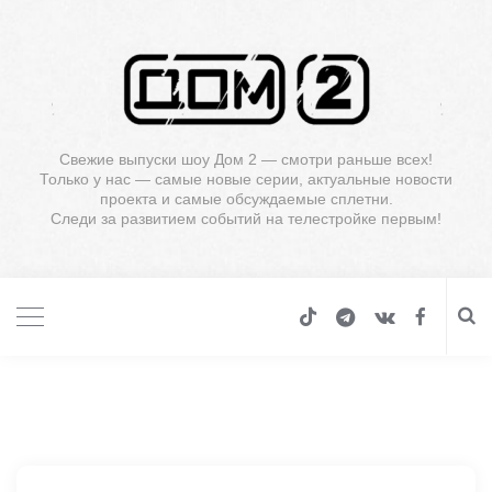
Свежие выпуски шоу Дом 2 — смотри раньше всех!
Только у нас — самые новые серии, актуальные новости
проекта и самые обсуждаемые сплетни.
Следи за развитием событий на телестройке первым!