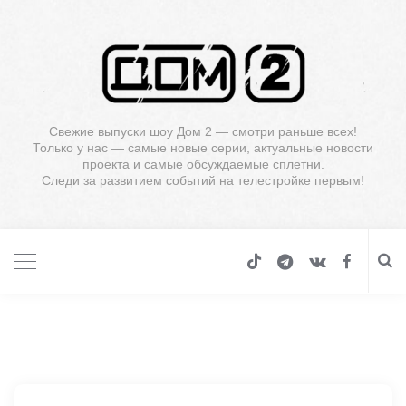
Свежие выпуски шоу Дом 2 — смотри раньше всех!
Только у нас — самые новые серии, актуальные новости
проекта и самые обсуждаемые сплетни.
Следи за развитием событий на телестройке первым!