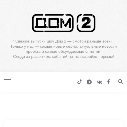
Свежие выпуски шоу Дом 2 — смотри раньше всех!
Только у нас — самые новые серии, актуальные новости
проекта и самые обсуждаемые сплетни.
Следи за развитием событий на телестройке первым!